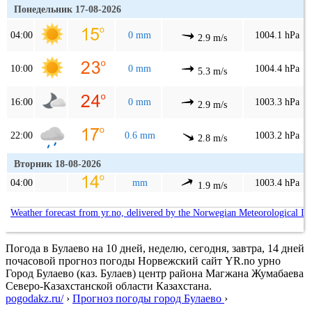
Понедельник 17-08-2026
04:00
0 mm
1004.1 hPa
2.9 m/s
10:00
0 mm
1004.4 hPa
5.3 m/s
16:00
0 mm
1003.3 hPa
2.9 m/s
22:00
0.6 mm
1003.2 hPa
2.8 m/s
Вторник 18-08-2026
04:00
mm
1003.4 hPa
1.9 m/s
Weather forecast from yr.no, delivered by the Norwegian Meteorological In
Погода в Булаево на 10 дней, неделю, сегодня, завтра, 14 дней
почасовой прогноз погоды Норвежский сайт YR.no урно
Город Булаево (каз. Булаев) центр района Магжана Жумабаева
Северо-Казахстанской области Казахстана.
pogodakz.ru/
›
Прогноз погоды город Булаево
›