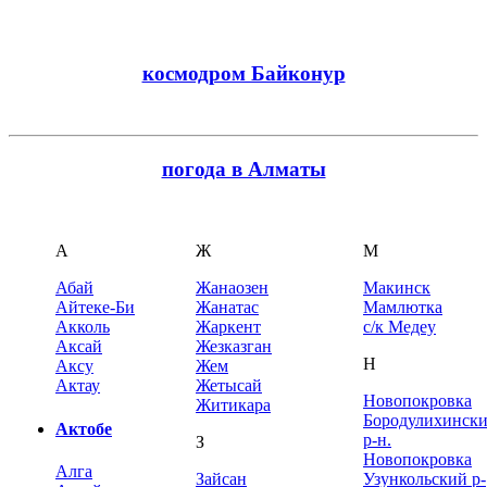
космодром Байконур
погода в Алматы
А
Ж
М
Абай
Жанаозен
Макинск
Айтеке-Би
Жанатас
Мамлютка
Акколь
Жаркент
с/к Медеу
Аксай
Жезказган
Н
Аксу
Жем
Актау
Жетысай
Новопокровка
Житикара
Бородулихинск
Актобе
р-н.
З
Новопокровка
Алга
Зайсан
Узункольский р-