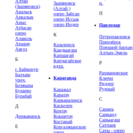
Алтай
Зыряновск
н.
(Зыряновск)
(Алтай )
Аральск
П
озеро Зайсан
Аркалык
озеро Иссык
Арыс
озеро Индер
Павлодар
Атбасар
озеро
К
Петропавловск
Алаколь
Приозёрск
Атырау
Казалинск
Поющий бархан 
Аягоз
Кандыагаш
Алтын-Эмель
Капшагай
Б
Капчагайское
P
вдхр.
г. Байконур
Рахмановские
Балхаш
Караганда
Ключи
уроч.
Риддер
Бозжыра
Рудный
Каражал
Булаево
Каратау
Бурабай
С
Каркаралинск
Каскелен
Д
Сарань
Кентау
Сарканд
Державинск
Кокшетау
Сарыагаш
Костанай
Сатпаев
Е
Коргалжынские
Саты - озеро
озера