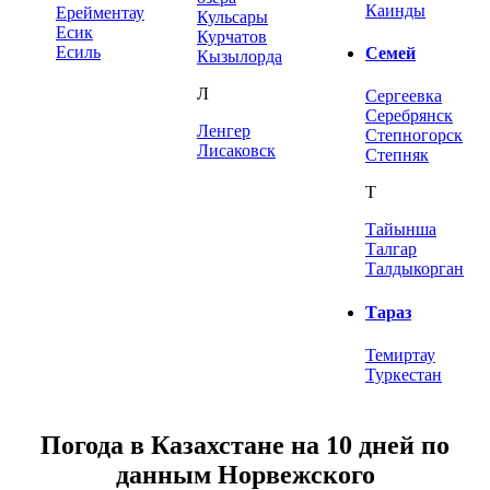
Каинды
Ерейментау
Кульсары
Есик
Курчатов
Есиль
Семей
Кызылорда
Л
Сергеевка
Серебрянск
Ленгер
Степногорск
Лисаковск
Степняк
Т
Тайынша
Талгар
Талдыкорган
Тараз
Темиртау
Туркестан
Погода в Казахстане на 10 дней по
данным Норвежского