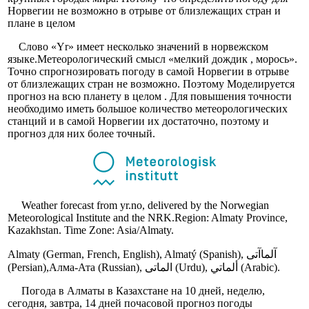
Норвегии не возможно в отрыве от близлежащих стран и
плане в целом
Слово «Yr» имеет несколько значений в норвежском
языке.Метеорологический смысл «мелкий дождик , морось».
Точно спрогнозировать погоду в самой Норвегии в отрыве
от близлежащих стран не возможно. Поэтому Моделируется
прогноз на всю планету в целом . Для повышения точности
необходимо иметь большое количество метеорологических
станций и в самой Норвегии их достаточно, поэтому и
прогноз для них более точный.
Weather forecast from yr.no, delivered by the Norwegian
Meteorological Institute and the NRK.Region: Almaty Province,
Kazakhstan. Time Zone: Asia/Almaty.
Almaty (German, French, English), Almatý (Spanish), آلماآتی
(Persian),Алма-Ата (Russian), الماتی (Urdu), ألماتي (Arabic).
Погода в Алматы в Казахстане на 10 дней, неделю,
сегодня, завтра, 14 дней почасовой прогноз погоды