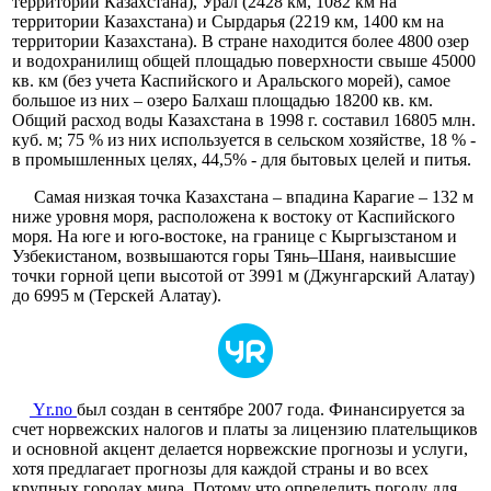
территории Казахстана), Урал (2428 км, 1082 км на
территории Казахстана) и Сырдарья (2219 км, 1400 км на
территории Казахстана). В стране находится более 4800 озер
и водохранилищ общей площадью поверхности свыше 45000
кв. км (без учета Каспийского и Аральского морей), самое
большое из них – озеро Балхаш площадью 18200 кв. км.
Общий расход воды Казахстана в 1998 г. составил 16805 млн.
куб. м; 75 % из них используется в сельском хозяйстве, 18 % -
в промышленных целях, 44,5% - для бытовых целей и питья.
Самая низкая точка Казахстана – впадина Карагие – 132 м
ниже уровня моря, расположена к востоку от Каспийского
моря. На юге и юго-востоке, на границе с Кыргызстаном и
Узбекистаном, возвышаются горы Тянь–Шаня, наивысшие
точки горной цепи высотой от 3991 м (Джунгарский Алатау)
до 6995 м (Терскей Алатау).
Yr.no
был создан в сентябре 2007 года. Финансируется за
счет норвежских налогов и платы за лицензию плательщиков
и основной акцент делается норвежские прогнозы и услуги,
хотя предлагает прогнозы для каждой страны и во всех
крупных городах мира. Потому что определить погоду для