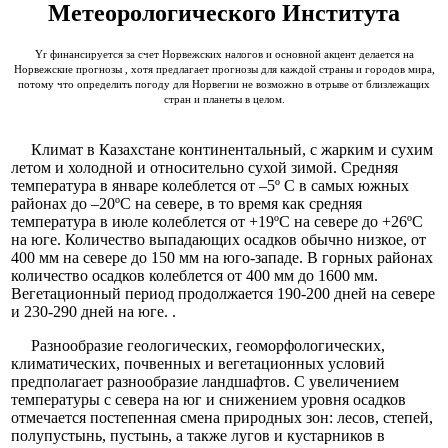
Метеорологического Института
Yr финансируется за счет Норвежских налогов и основной акцент делается на
Норвежские прогнозы , хотя предлагает прогнозы для каждой страны и городов мира,
потому что определить погоду для Норвегии не возможно в отрыве от близлежащих
стран и планеты в целом.
Климат в Казахстане континентальный, с жарким и сухим
летом и холодной и относительно сухой зимой. Средняя
температура в январе колеблется от –5º С в самых южных
районах до –20ºС на севере, в то время как средняя
температура в июле колеблется от +19ºС на севере до +26ºС
на юге. Количество выпадающих осадков обычно низкое, от
400 мм на севере до 150 мм на юго-западе. В горных районах
количество осадков колеблется от 400 мм до 1600 мм.
Вегетационный период продолжается 190-200 дней на севере
и 230-290 дней на юге. .
Разнообразие геологических, геоморфологических,
климатических, почвенных и вегетационных условий
предполагает разнообразие ландшафтов. С увеличением
температуры с севера на юг и снижением уровня осадков
отмечается постепенная смена природных зон: лесов, степей,
полупустынь, пустынь, а также лугов и кустарников в