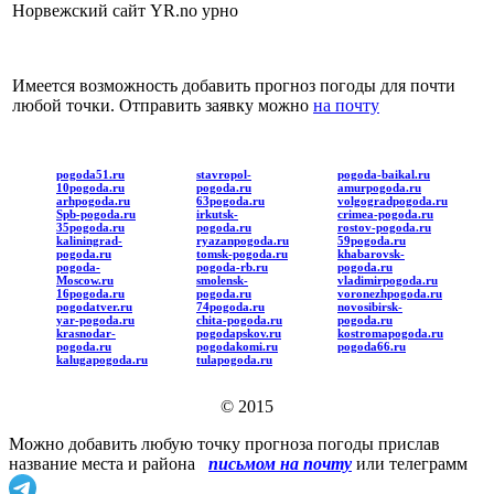
Норвежский сайт YR.no урно
Имеется возможность добавить прогноз погоды для почти
любой точки. Отправить заявку можно
на почту
pogoda51.ru
stavropol-
pogoda-baikal.ru
10pogoda.ru
pogoda.ru
amurpogoda.ru
arhpogoda.ru
63pogoda.ru
volgogradpogoda.ru
Spb-pogoda.ru
irkutsk-
crimea-pogoda.ru
35pogoda.ru
pogoda.ru
rostov-pogoda.ru
kaliningrad-
ryazanpogoda.ru
59pogoda.ru
pogoda.ru
tomsk-pogoda.ru
khabarovsk-
pogoda-
pogoda-rb.ru
pogoda.ru
Moscow.ru
smolensk-
vladimirpogoda.ru
16pogoda.ru
pogoda.ru
voronezhpogoda.ru
pogodatver.ru
74pogoda.ru
novosibirsk-
yar-pogoda.ru
chita-pogoda.ru
pogoda.ru
krasnodar-
pogodapskov.ru
kostromapogoda.ru
pogoda.ru
pogodakomi.ru
pogoda66.ru
kalugapogoda.ru
tulapogoda.ru
© 2015
Можно добавить любую точку прогноза погоды прислав
название места и района
письмом на почту
или телеграмм