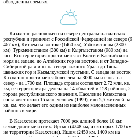
обводненных землях.
Казахстан расположен на севере центрально-азиатских
республик и граничит с Российской Федерацией на севере (6
467 км), Китаем на востоке (1460 км), Узбекистаном (2300
км), Туркменистаном (380 км) и Кыргызстаном (980 км) на
юге. Его территория простирается от Волги и Каспийского
моря на западе, до Алтайских гор на востоке, и от Западно-
Сибирской равнины на севере южного Урала до Тянь-
шаньских гор и Кызылкумской пустыни. С запада на восток
Казахстан простирается более чем на 3000 км и с юга на
север - на 1700 км. Площадь страны составляет 2,72 млн. кв.
км, ее территория разделена на 14 областей и 158 районов, 2
города республиканского значения. Население Казахстана
составляет около 15 млн. человек (1999), или 5,5 жителей на
кв. км, что делает его одним из наиболее малонаселенных
районов в мире.
В Казахстане протекает 7000 рек длиной более 10 км;
самые длинные из них: Иртыш (4248 км, из которых 1700 км
на территории Казахстана), Ишим (2450 км, 1400 км на