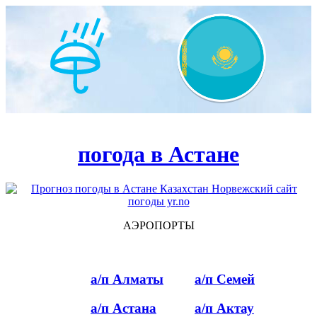
погода в Астане
АЭРОПОРТЫ
а/п Алматы
а/п Семей
а/п Астана
а/п Актау