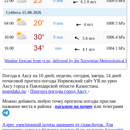
22:00
0 mm
1009.0 hPa
6.1.0 m/s
Суббота 15-08-2026
04:00
0 mm
1008.5 hPa
4 m/s
10:00
0 mm
1006.4 hPa
5.6 m/s
16:00
mm
1004.1 hPa
4.1 m/s
Weather forecast from yr.no, delivered by the Norwegian Meteorological In
Погода в Аксу на 10 дней, неделю, сегодня, завтра, 14 дней
почасовой прогноз погоды Норвежский сайт YR.no урно
Аксу город в Павлодарской области Казахстана.
pogodakz.ru/
›
Прогноз погоды город Аксу
›
Можно добавить любую точку прогноза погоды прислав
название места и района
письмом на почту
или телеграмм
Адрес электронной почты защищен от спам-ботов. Для
просмотра адреса в браузере должен быть включен Javascript.