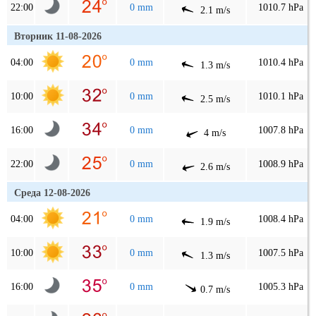
22:00
0 mm
1010.7 hPa
2.1 m/s
Вторник 11-08-2026
04:00
0 mm
1010.4 hPa
1.3 m/s
10:00
0 mm
1010.1 hPa
2.5 m/s
16:00
0 mm
1007.8 hPa
4 m/s
22:00
0 mm
1008.9 hPa
2.6 m/s
Среда 12-08-2026
04:00
0 mm
1008.4 hPa
1.9 m/s
10:00
0 mm
1007.5 hPa
1.3 m/s
16:00
0 mm
1005.3 hPa
0.7 m/s