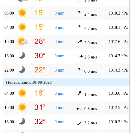
2.3 m/s
03:00
0 mm
1018.2 hPa
2.4 m/s
04:00
0 mm
1018.1 hPa
2.7 m/s
10:00
0 mm
1017.6 hPa
2.9 m/s
16:00
0 mm
1014.7 hPa
2.8 m/s
22:00
0 mm
1014.3 hPa
0.6 m/s
Понедельник 10-08-2026
04:00
0 mm
1013.6 hPa
1.5 m/s
10:00
0 mm
1012.5 hPa
0.8 m/s
16:00
0 mm
1010.3 hPa
3.2 m/s