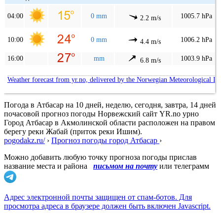
04:00
0 mm
1005.7 hPa
2.2 m/s
10:00
0 mm
1006.2 hPa
4.4 m/s
16:00
mm
1003.9 hPa
6.8 m/s
Weather forecast from yr.no, delivered by the Norwegian Meteorological In
Погода в Атбасар на 10 дней, неделю, сегодня, завтра, 14 дней
почасовой прогноз погоды Норвежский сайт YR.no урно
Город Атбасар в Акмолинской области расположен на правом
берегу реки Жабай (приток реки Ишим).
pogodakz.ru/
›
Прогноз погоды город Атбасар
›
Можно добавить любую точку прогноза погоды прислав
название места и района
письмом на почту
или телеграмм
Адрес электронной почты защищен от спам-ботов. Для
просмотра адреса в браузере должен быть включен Javascript.