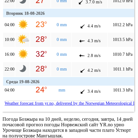
22:00
0 mm
1012.0 hPa
3.7.0 m/s
Вторник 18-08-2026
04:00
0 mm
1012.2 hPa
4.4 m/s
10:00
0 mm
1013.5 hPa
4.3 m/s
16:00
0 mm
1010.7 hPa
2.8 m/s
22:00
0 mm
1011.1 hPa
4.2 m/s
Среда 19-08-2026
04:00
mm
1011.3 hPa
3.4 m/s
Weather forecast from yr.no, delivered by the Norwegian Meteorological In
Погода Бозжыра на 10 дней, неделю, сегодня, завтра, 14 дней
почасовой прогноз погоды Норвежский сайт YR.no урно
Урочище Бозжыра находится в западной части плато Устюрт
на полуострове Мангышлак.