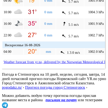
04:00
0 mm
1005.9 hPa
5.7 m/s
10:00
0 mm
1004.3 hPa
5.7 m/s
16:00
0 mm
1001.9 hPa
5.1 m/s
22:00
0 mm
1002.7 hPa
5.7 m/s
Воскресенье 16-08-2026
04:00
mm
1002.0 hPa
1.3.0 m/s
Weather forecast from yr.no, delivered by the Norwegian Meteorological In
Погода в Степногорск на 10 дней, неделю, сегодня, завтра, 14
дней почасовой прогноз погоды Норвежский сайт YR.no урно
Город Степногорск в Акмолинской области Казахстана.
pogodakz.ru/
›
Прогноз погоды город Степногорск
›
Можно добавить любую точку прогноза погоды прислав
название места и района
письмом на почту
или телеграмм