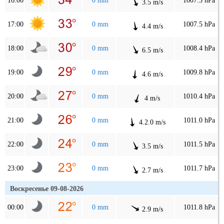
16:00
0 mm
1007.3 hPa
3.5 m/s
17:00
0 mm
1007.5 hPa
4.4 m/s
18:00
0 mm
1008.4 hPa
6.5 m/s
19:00
0 mm
1009.8 hPa
4.6 m/s
20:00
0 mm
1010.4 hPa
4 m/s
21:00
0 mm
1011.0 hPa
4.2.0 m/s
22:00
0 mm
1011.5 hPa
3.5 m/s
23:00
0 mm
1011.7 hPa
2.7 m/s
Воскресенье 09-08-2026
00:00
0 mm
1011.8 hPa
2.9 m/s