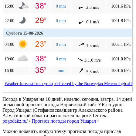
16:00
0 mm
1001.6 hPa
2.8 m/s
22:00
0 mm
1001.8 hPa
0.1 m/s
Суббота 15-08-2026
04:00
0 mm
1002.1 hPa
1.5 m/s
10:00
0 mm
1001.0 hPa
3.1.0 m/s
16:00
mm
1001.6 hPa
5.3 m/s
Weather forecast from yr.no, delivered by the Norwegian Meteorological In
Погода в Ушарал на 10 дней, неделю, сегодня, завтра, 14 дней
почасовой прогноз погоды Норвежский сайт YR.no урно
Город Ушарал (Стефановская)центр Алакольского района
Алматинской области расположен на реке Тентек .
pogodakz.ru/
›
Прогноз погоды город Ушарал
›
Можно добавить любую точку прогноза погоды прислав