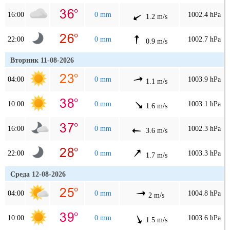
16:00
0 mm
1002.4 hPa
1.2 m/s
22:00
0 mm
1002.7 hPa
0.9 m/s
Вторник 11-08-2026
04:00
0 mm
1003.9 hPa
1.1 m/s
10:00
0 mm
1003.1 hPa
1.6 m/s
16:00
0 mm
1002.3 hPa
3.6 m/s
22:00
0 mm
1003.3 hPa
1.7 m/s
Среда 12-08-2026
04:00
0 mm
1004.8 hPa
2 m/s
10:00
0 mm
1003.6 hPa
1.5 m/s