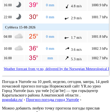
16:00
0 mm
1000.9 hPa
4.8 m/s
22:00
0 mm
1001.7 hPa
2.9 m/s
Суббота 15-08-2026
04:00
0 mm
1001.8 hPa
1.7 m/s
10:00
0 mm
1002.3 hPa
3.6 m/s
16:00
mm
1002.7 hPa
5.3 m/s
Weather forecast from yr.no, delivered by the Norwegian Meteorological In
Погода в Уштобе на 10 дней, неделю, сегодня, завтра, 14 дней
почасовой прогноз погоды Норвежский сайт YR.no урно
Город Уштобе (каз. үш төбе [ʏʃ.tøˈbʲe] — три горы)центр
Каратальского района Алматинской области .
pogodakz.ru/
›
Прогноз погоды город Уштобе
›
Можно добавить любую точку прогноза погоды прислав