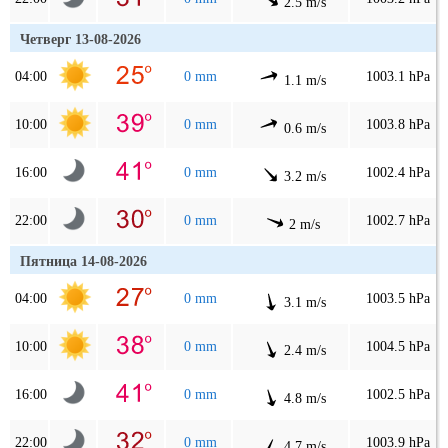
2.5 m/s
Четверг 13-08-2026
04:00
0 mm
1003.1 hPa
1.1 m/s
10:00
0 mm
1003.8 hPa
0.6 m/s
16:00
0 mm
1002.4 hPa
3.2 m/s
22:00
0 mm
1002.7 hPa
2 m/s
Пятница 14-08-2026
04:00
0 mm
1003.5 hPa
3.1 m/s
10:00
0 mm
1004.5 hPa
2.4 m/s
16:00
0 mm
1002.5 hPa
4.8 m/s
22:00
0 mm
1003.9 hPa
4.7 m/s