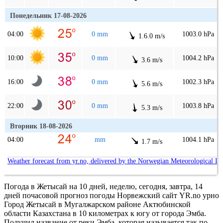
Понедельник 17-08-2026
04:00
0 mm
1003.0 hPa
1.6.0 m/s
10:00
0 mm
1004.2 hPa
3.6 m/s
16:00
0 mm
1002.3 hPa
5.6 m/s
22:00
0 mm
1003.8 hPa
5.3 m/s
Вторник 18-08-2026
04:00
mm
1004.1 hPa
1.7 m/s
Weather forecast from yr.no, delivered by the Norwegian Meteorological In
Погода в Жетысай на 10 дней, неделю, сегодня, завтра, 14
дней почасовой прогноз погоды Норвежский сайт YR.no урно
Город Жетысай в Мугалжарском районе Актюбинской
области Казахстана в 10 километрах к югу от города Эмба.
Получил название от реки Эмба, которая называется так по-